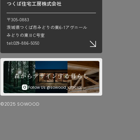
つくば住宅工房株式会社
〒305-0883
茨城県つくば市みどりの東6-1アヴニール
みどりの東ⅡC号室
tel:029-886-5050
Follow Us @sowood_official
©2025 SOWOOD