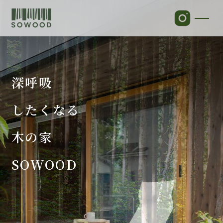
深呼吸
したくなる
木の家
SOWOOD